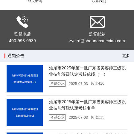
相关新闻
联系我们
监督电话
监督邮箱
400-996-0939
zydjrd@shounaoxuexiao.com
通知公告
更多
汕尾市2025年第一批广东省美容师三级职
业技能等级认定考核成绩（一）
考试公示
阅读416
2025-07-03
汕尾市2025年第一批广东省美容师三级职
业技能等级认定考核名单
考试公示
阅读225
2025-07-03