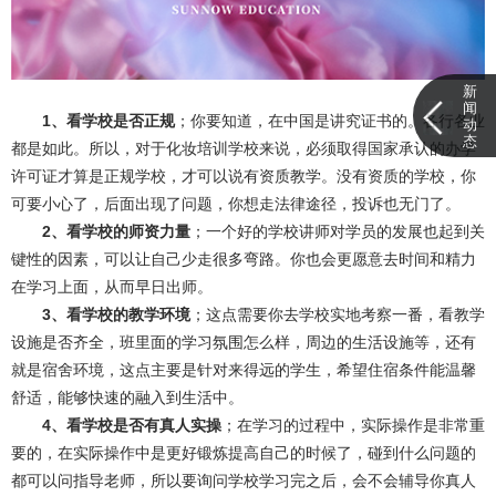
新
闻
1、看学校是否正规
；你要知道，在中国是讲究证书的。各行各业
动
态
都是如此。所以，对于化妆培训学校来说，必须取得国家承认的办学
许可证才算是正规学校，才可以说有资质教学。没有资质的学校，你
可要小心了，后面出现了问题，你想走法律途径，投诉也无门了。
2、看学校的师资力量
；一个好的学校讲师对学员的发展也起到关
键性的因素，可以让自己少走很多弯路。你也会更愿意去时间和精力
在学习上面，从而早日出师。
3、看学校的教学环境
；这点需要你去学校实地考察一番，看教学
设施是否齐全，班里面的学习氛围怎么样，周边的生活设施等，还有
就是宿舍环境，这点主要是针对来得远的学生，希望住宿条件能温馨
舒适，能够快速的融入到生活中。
4、看学校是否有真人实操
；在学习的过程中，实际操作是非常重
要的，在实际操作中是更好锻炼提高自己的时候了，碰到什么问题的
都可以问指导老师，所以要询问学校学习完之后，会不会辅导你真人