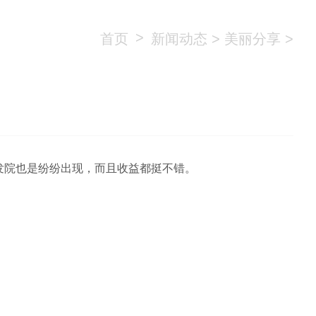
>
首页
新闻动态
>
美丽分享
>
发院也是纷纷出现，而且收益都挺不错。