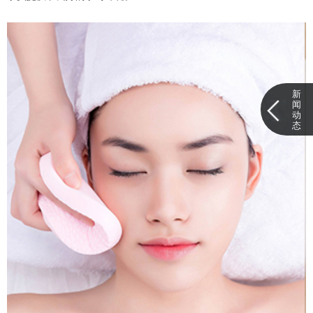
新
闻
动
态